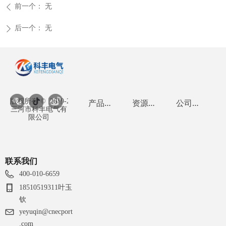
前一个：
无
ꄴ
m
转速：7500rpm
转速：4000rpm
转速：11000rp
扇
风量：10CFM
风量：279CFM
风量：56CFM
后一个：
无
ꄲ
噪音：36.5dB(A)
噪音：62dB(A)
噪音：68.3dB(
版权所有 ©  2019-2026
产品中心
资
源广场
公
司介绍
三河市科丰电气有
限公司
联系我们
400-010-6659
18510519311叶玉
钦
yeyuqin@cnecport
.com