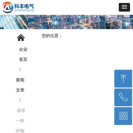
您的位置：
企业
首页
ꁕ
ꁸ
新闻
文章
ꂅ
回到顶部
ꁕ
静享
ꀥ
400-010-6659
一杯
好咖