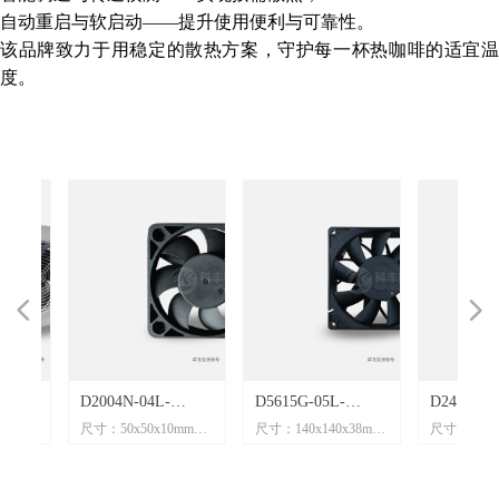
自动重启与软启动——提升使用便利与可靠性。
该品牌致力于用稳定的散热方案，守护每一杯热咖啡的适宜温
度。
넳
넲
B
窗
1
D2004N-04L-
D5615G-05L-
D2415G-05L
m
m
m
m
m
m
m
m
m
m
m
m
m
尺寸：50x50x10mm
尺寸：140x140x38mm
尺寸：60x60x3
】
】
】
】
】
】
】
】
】
】
】
】
】
B04【5010风扇】
B73【14038风扇】
B90【6038
电压：12V
电压：24V
电压：24V
4A
4A
流
12VDC 0.09A
24VDC 1.45A
24VDC 0.62
电流：0.09A
电流：1.45A
电流：0.62A
扇
扇
扇
扇
扇
扇
扇
扇
扇
扇
扇
风
扇
扇
扇
扇
扇
风
扇
扇
扇
扇
扇
扇
扇
扇
风
扇
直
风
扇
7500RPM 直流风扇
4000RPM 直流风扇
11000RPM
功率：1.0W
功率：34.8W
功率：14.8W