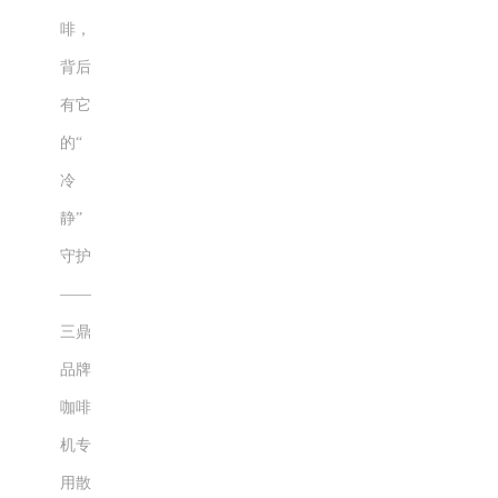
企业公众号
啡，
背后
有它
的“
冷
静”
守护
——
三鼎
品牌
咖啡
机专
用散