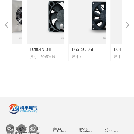
넳
넲
40
叶
22H-
D2004N-04L-
D5615G-05L-
D2415G-05L-
mm
mm
mm
mm
mm
mm
mm
mm
mm
mm
mm
mm
mm
mm
mm
mm
mm
mm
mm
mm
mm
mm
mm
mm
mm
mm
mm
mm
尺寸：50x50x10mm
尺寸：
尺寸：60x60x3
防
金
B04【5010风
B73【14038风
B90【6038风
0mm
电压：12V
140x140x38mm
电压：24V
4A
5A
5A
4A
7A
8A
3A
5A
1A
5A
1A
C
2A
V 风机
扇】12VDC
扇】24VDC
扇】24VDC
V
电流：0.09A
电压：24V
电流：0.62A
M
流风
流风
流风
流
M
M
M
流
M
M
M
M
M
PM
流风
流风
M
M
PM
流
M
M
M
M
扇
M
M
流风
M
M
PM
M
流
流风
M
流
M
0.09A 7500RPM
1.45A 4000RPM
0.62A 11000
/0.35A
功率：1.0W
电流：1.45A
功率：14.8W
75W
转速：7500rpm
功率：34.8W
转速：11000rp
直流风扇
直流风扇
直流风扇
风量：10CFM
转速：4000rpm
风量：56CFM
M
)
)
)
rpm
噪音：36.5dB(A)
风量：279CFM
噪音：68.3dB(A
FM
620CFM
噪音：62dB(A)
)
1dB(A)
版权所有 ©  2019-2026
产品中心
资
源广场
公
司介绍
三河市科丰电气有