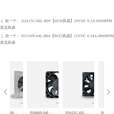
前一个：
D2415G-06L-B09【6038风扇】28VDC 0.3A 9000RPM
ꄴ
直流风扇
后一个：
D3110N-04L-B04【8025风扇】12VDC 0.34A 4800RPM
ꄲ
直流风扇
넳
넲
40
叶
E-22H-
D2004N-04L-
D5615G-05L-
D2415G-05