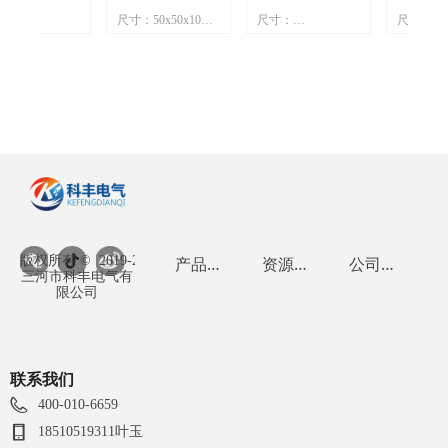
mm
mm
mm
mm
mm
mm
mm
mm
mm
mm
mm
mm
mm
mm
mm
mm
mm
mm
mm
mm
mm
mm
mm
mm
mm
mm
mm
mm
尺寸：50x50x10mm
尺寸：
尺寸：60x60x
防
金
B04【5010风
B73【14038风
B90【6038
x80mm
电压：12V
140x140x38mm
电压：24V
4A
5A
5A
4A
7A
8A
3A
5A
1A
5A
1A
C
2A
0V 风机
扇】12VDC
扇】24VDC
扇】24VDC
20V
电流：0.09A
电压：24V
电流：0.62A
M
流风
流风
流风
流
M
M
M
流
M
M
M
M
M
PM
流风
流风
M
M
PM
流
M
M
M
M
扇
M
M
流风
M
M
PM
M
流
流风
M
流
M
0.09A 7500RPM
1.45A 4000RPM
0.62A 110
5/0.35A
功率：1.0W
电流：1.45A
功率：14.8W
/75W
转速：7500rpm
功率：34.8W
转速：11000r
直流风扇
直流风扇
直流风扇
风量：10CFM
转速：4000rpm
风量：56CF
M
)
)
)
50rpm
噪音：36.5dB(A)
风量：279CFM
噪音：68.3dB
FM
0/620CFM
噪音：62dB(A)
)
61dB(A)
版权所有 ©  2019-2026
产品中心
资
源广场
公
司介绍
三河市科丰电气有
限公司
联系我们
400-010-6659
18510519311叶玉