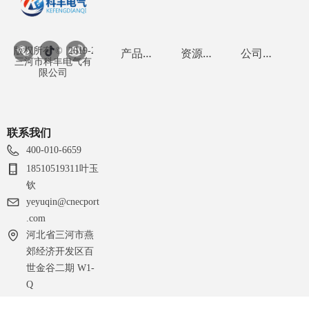
版权所有 ©  2019-2026
产品中心
资
源广场
公
司介绍
三河市科丰电气有
限公司
联系我们
400-010-6659
18510519311叶玉
钦
yeyuqin@cnecport
.com
河北省三河市燕
郊经济开发区百
世金谷二期 W1-
Q