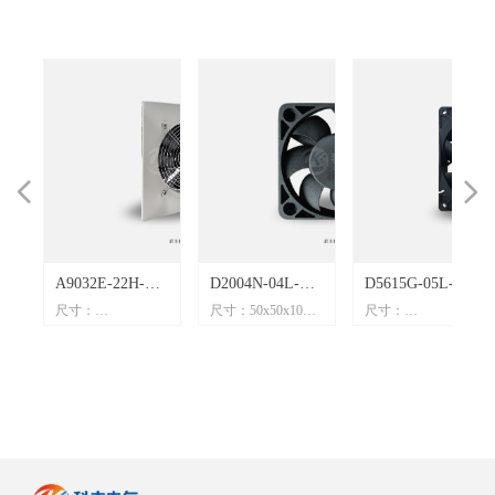
넳
넲
40
叶
A9032E-22H-
D2004N-04L-
D5615G-05L-
mm
mm
mm
mm
mm
mm
mm
mm
mm
mm
mm
mm
mm
mm
mm
mm
mm
mm
mm
mm
mm
mm
mm
mm
mm
mm
mm
mm
mm
尺寸：
尺寸：50x50x10mm
尺寸：
防
金
B21 【22580风
B04【5010风
B73【14038风
225x25x80mm
电压：12V
140x140x38mm
4A
5A
5A
4A
7A
8A
3A
5A
1A
5A
1A
C
2A
扇】220V 风机
扇】12VDC
扇】24VDC
电压：220V
电流：0.09A
电压：24V
PM
M
流风
流风
流风
流
M
M
M
流
M
M
M
M
M
PM
流风
流风
M
M
PM
流
M
M
M
M
扇
M
M
流风
M
M
PM
M
流
流风
M
流
M
模块
0.09A 7500RPM
1.45A 4000RPM
电流：0.25/0.35A
功率：1.0W
电流：1.45A
功率：58/75W
转速：7500rpm
功率：34.8W
直流风扇
直流风扇
转速：
风量：10CFM
转速：4000rpm
M
)
)
)
2600/2850rpm
噪音：36.5dB(A)
风量：279CFM
FM
风量：570/620CFM
噪音：62dB(A)
)
噪音：59/61dB(A)