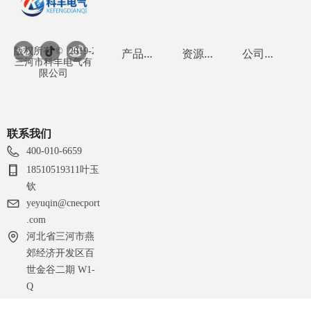
版权所有 ©  2019-2026
产品中心
资
源广场
公
司介绍
三河市科丰电气有
限公司
联系我们
400-010-6659
18510519311叶玉
钦
yeyuqin@cnecport
.com
河北省三河市燕
郊经济开发区百
世金谷二期 W1-
Q